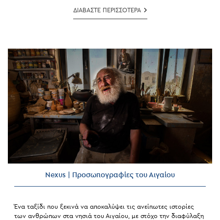
Ελculture.gr
ΔΙΑΒΑΣΤΕ ΠΕΡΙΣΣΟΤΕΡΑ
|
«Προσωπογραφίες
Του
Αιγαίου»:
Έκθεση
Με
Φωτογραφίες
Του
Κωνσταντίνου
Και
Πέτρου
Σοφικίτη
Στη
Ρόδο
Nexus | Προσωπογραφίες του Αιγαίου
Ένα ταξίδι που ξεκινά να αποκαλύψει τις ανείπωτες ιστορίες
των ανθρώπων στα νησιά του Αιγαίου, με στόχο την διαφύλαξη