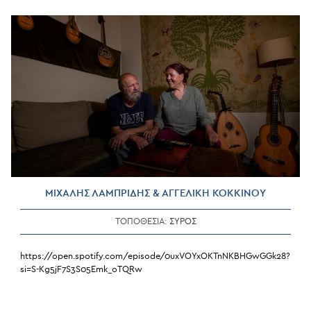
ΜΙΧΑΛΗΣ ΛΑΜΠΡΙΔΗΣ & ΑΓΓΕΛΙΚΗ ΚΟΚΚΙΝΟΥ
ΤΟΠΟΘΕΣΙΑ:
ΣΥΡΟΣ
https://open.spotify.com/episode/0uxVOYxOKTnNKBHGwGGk28?
si=S-Kg5jF7S3S05Emk_oTQRw