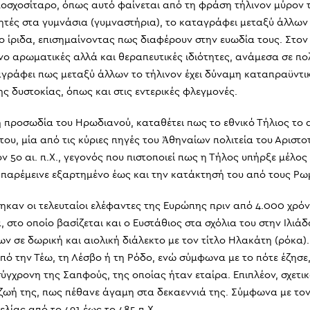
ό μοσχοσίταρο, όπως αυτό φαίνεται από τη φράση τήλινον μύρον
τές στα γυμνάσια (γυμναστήρια), το καταγράφει μεταξύ άλλων μ
ίνο ίριδα, επισημαίνοντας πως διαφέρουν στην ευωδία τους. Στο
μόνο αρωματικές αλλά και θεραπευτικές ιδιότητες, ανάμεσα σε π
αγράφει πως μεταξύ άλλων το τήλινον έχει δύναμη καταπραϋντικ
ς δυστοκίας, όπως και στις εντερικές φλεγμονές.
προσωδία του Ηρωδιανού, καταθέτει πως το εθνικό Τήλιος το α
ας του, μία από τις κύριες πηγές του Ἀθηναίων πολιτεία του Αρισ
ο αι. π.Χ., γεγονός που πιστοποιεί πως η Τήλος υπήρξε μέλος τη
παρέμεινε εξαρτημένο έως και την κατάκτησή του από τους Ρωμα
αν οι τελευταίοι ελέφαντες της Ευρώπης πριν από 4.000 χρόνια
, στο οποίο βασίζεται και ο Ευστάθιος στα σχόλια του στην Ιλι
ν σε δωρική και αιολική διάλεκτο με τον τίτλο Ηλακάτη (ρόκα)
ό την Τέω, τη Λέσβο ή τη Ρόδο, ενώ σύμφωνα με το πότε έζησε, 
ύγχρονη της Σαπφούς, της οποίας ήταν εταίρα. Επιπλέον, σχετι
ζωή της, πως πέθανε άγαμη στα δεκαεννιά της. Σύμφωνα με το
λίας από το 491 έως το 485 π.Χ.