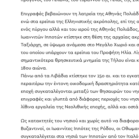
Επιγραφές βεβαιώνουν τη λατρεία της Αθηνάς Πολιάδος
ενώ στα ερείπια της Ελληνιστικής ακρόπολης, επί της 
ενός πύργου αλλά και του ιερού της Αθηνάς Πολιάδος,
Ιωαννιτών Ιπποτών κτίστηκε στη θέση της αρχαίας ακ
Ταξιάρχη, σε ύψωμα ανάμεσα στο Μεγάλο Χωριό και στα
του οποίου υπάρχουν τα ερείπια του Προφήτη Ηλία. Λί
σημαντικότερα θρησκευτικά μνημεία της Τήλου είναι κα
18ου αιώνα.
Πάνω από τα Λιβάδια κτίστηκε τον 15ο αι. και το εγκ
περαιτέρω την έντονη οικοδομική δραστηριότητα κατά
εποχή συγκαταλέγονται μεταξύ των θησαυρών του νησι
επιγραφές και γλυπτά από διάφορες περιοχές του νησ
λίθινα εργαλεία της Νεολιθικής εποχής, αλλά και οσ
Ως κατακτητές του νησιού και χωρίς αυτό να διαφοροπ
Βυζαντινοί, οι Ιωαννίτες Ιππότες της Ρόδου, οι Οθωμαν
συγκαταλέγεται στα νησιά των Ιπποτών από τον Ιταλό