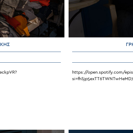
ΑΚΗΣ
ΓΡ
teckpVR?
https://open.spotify.com/e
si=fhSjp5exTT6TWNTwHeMD
ΙΚΟΛΑΟΣ
ΑΡΑΛΑΜΠΑΚΗΣ