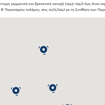
τομη γερμανική και βρετανική κατοχή (1943-1947) έως ότου περ
Β’ Παγκοσμίου πολέμου, στις 10/2/1947 με τη Συνθήκη των Παρισ