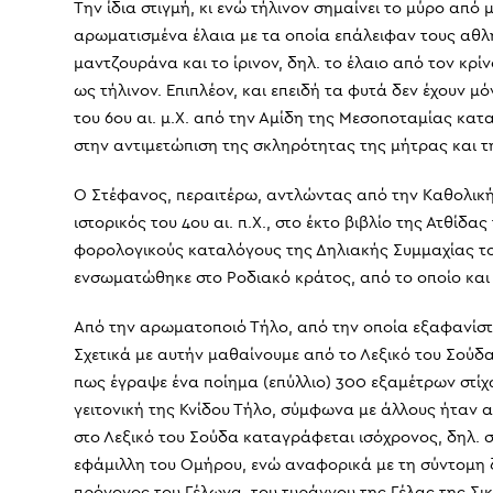
Την ίδια στιγμή, κι ενώ τήλινον σημαίνει το μύρο απ
αρωματισμένα έλαια με τα οποία επάλειφαν τους αθλη
μαντζουράνα και το ίρινον, δηλ. το έλαιο από τον κρ
ως τήλινον. Επιπλέον, και επειδή τα φυτά δεν έχουν 
του 6ου αι. μ.Χ. από την Αμίδη της Μεσοποταμίας κατ
στην αντιμετώπιση της σκληρότητας της μήτρας και τη
Ο Στέφανος, περαιτέρω, αντλώντας από την Καθολική 
ιστορικός του 4ου αι. π.Χ., στο έκτο βιβλίο της Ατθίδ
φορολογικούς καταλόγους της Δηλιακής Συμμαχίας τον 5
ενσωματώθηκε στο Ροδιακό κράτος, από το οποίο και 
Από την αρωματοποιό Τήλο, από την οποία εξαφανίστηκ
Σχετικά με αυτήν μαθαίνουμε από το Λεξικό του Σούδα
πως έγραψε ένα ποίημα (επύλλιο) 300 εξαμέτρων στίχω
γειτονική της Κνίδου Τήλο, σύμφωνα με άλλους ήταν απ
στο Λεξικό του Σούδα καταγράφεται ισόχρονος, δηλ. σ
εφάμιλλη του Ομήρου, ενώ αναφορικά με τη σύντομη 
πρόγονος του Γέλωνα, του τυράννου της Γέλας της Σικε