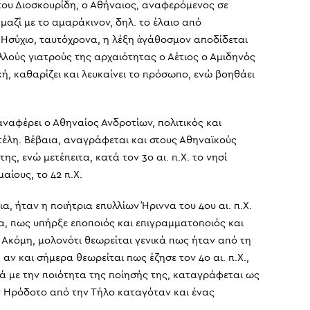
 του Διοσκουρίδη, ο Αθήναιος, αναφερόμενος σε
αζί με το αμαράκινον, δηλ. το έλαιο από
ν Ησύχιο, ταυτόχρονα, η λέξη ἀγάθοσμον αποδίδεται
ολλούς γιατρούς της αρχαιότητας ο Αέτιος ο Αμιδηνός
ή, καθαρίζει και λευκαίνει το πρόσωπο, ενώ βοηθάει
ναφέρει ο Αθηναίος Ανδροτίων, πολιτικός και
τοτέλη. Βέβαια, αναγράφεται και στους Αθηναϊκούς
ς, ενώ μετέπειτα, κατά τον 3ο αι. π.Χ. το νησί
ίους, το 42 π.Χ.
, ήταν η ποιήτρια επυλλίων Ήριννα του 4ου αι. π.Χ.
άδα, πως υπήρξε εποποιός και επιγραμματοποιός και
. Ακόμη, μολονότι θεωρείται γενικά πως ήταν από τη
αν και σήμερα θεωρείται πως έζησε τον 4ο αι. π.Χ.,
κά με την ποιότητα της ποίησής της, καταγράφεται ως
ν Ηρόδοτο από την Τήλο καταγόταν και ένας