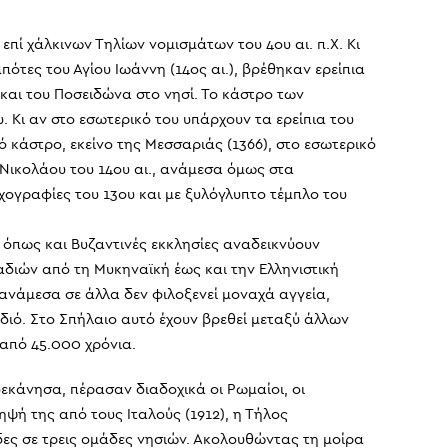
πί χάλκινων Τηλίων νομισμάτων του 4ου αι. π.Χ. Κι
πότες του Αγίου Ιωάννη (14ος αι.), βρέθηκαν ερείπια
 και του Ποσειδώνα στο νησί. Το κάστρο των
 Κι αν στο εσωτερικό του υπάρχουν τα ερείπια του
 κάστρο, εκείνο της Μεσσαριάς (1366), στο εσωτερικό
υ Νικολάου του 14ου αι., ανάμεσα όμως στα
ιχογραφίες του 13ου και με ξυλόγλυπτο τέμπλο του
υ όπως και Βυζαντινές εκκλησίες αναδεικνύουν
διών από τη Μυκηναϊκή έως και την Ελληνιστική
ανάμεσα σε άλλα δεν φιλοξενεί μοναχά αγγεία,
διό. Στο Σπήλαιο αυτό έχουν βρεθεί μεταξύ άλλων
 από 45.000 χρόνια.
δεκάνησα, πέρασαν διαδοχικά οι Ρωμαίοι, οι
ληψή της από τους Ιταλούς (1912), η Τήλος
δες σε τρεις ομάδες νησιών. Ακολουθώντας τη μοίρα