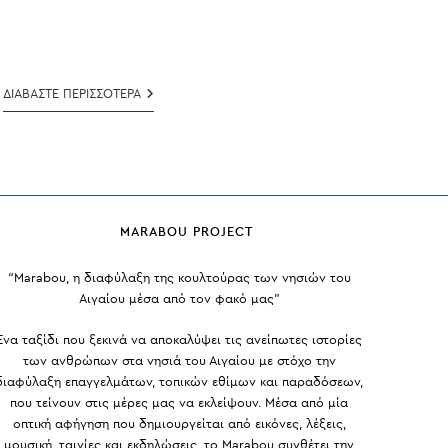
ΕΛΕΝΗ
ΔΙΑΒΑΣΤΕ ΠΕΡΙΣΣΟΤΕΡΑ
&
ΑΝΤΩΝΗΣ
ΚΑΜΑ
MARABOU PROJECT
“Marabou, η διαφύλαξη της κουλτούρας των νησιών του
Αιγαίου μέσα από τον φακό μας”
Ένα ταξίδι που ξεκινά να αποκαλύψει τις ανείπωτες ιστορίες
των ανθρώπων στα νησιά του Αιγαίου με στόχο την
διαφύλαξη επαγγελμάτων, τοπικών εθίμων και παραδόσεων,
που τείνουν στις μέρες μας να εκλείψουν. Μέσα από μία
οπτική αφήγηση που δημιουργείται από εικόνες, λέξεις,
μουσική, ταινίες και εκδηλώσεις, το Marabou συνθέτει την