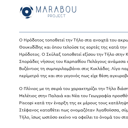
Skip
to
content
Ο Ηρόδοτος τοποθετεί την Τήλο στα ανοιχτά του ακρω
Θουκυδίδης και όπου τελούσε τις εορτές της κατά τη
Ηρόδοτος. Ο Σκύλαξ τοποθετεί εξίσου την Τήλο στην 
Σποράδες νήσους του Καρπαθίου Πελάγους ανάμεσα σε 
Βυζάντιος τη συμπεριλαμβάνει στις Κυκλάδες. Λίγο π
περίμετρό της και στο γεγονός πως είχε θέση αγκυρο
Ο Πλίνιος με τη σειρά του χαρακτηρίζει την Τήλο διά
Μελέτιος στην Παλαιά και Νέα του Γεωγραφία προσθέτο
Piscopi κατά την έναρξη της εκ μέρους τους κατάληψ
Στέφανος καταθέτει πως ονομαζόταν Ἀγαθοῦσσα, σύμφ
Τήλο, ίσως ωστόσο εκείνο να οφείλει το όνομά του στο