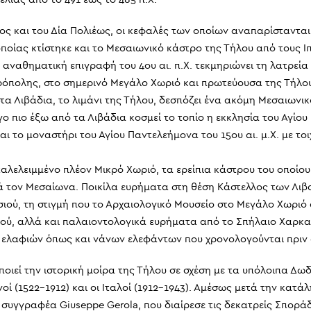
 και του Δία Πολιέως, οι κεφαλές των οποίων αναπαρίστανται ε
οποίας κτίστηκε και το Μεσαιωνικό κάστρο της Τήλου από τους Ιπ
 αναθηματική επιγραφή του 4ου αι. π.Χ. τεκμηριώνει τη λατρεία
ρόπολης, στο σημερινό Μεγάλο Χωριό και πρωτεύουσα της Τήλου.
 Λιβάδια, το λιμάνι της Τήλου, δεσπόζει ένα ακόμη Μεσαιωνικό
γο πιο έξω από τα Λιβάδια κοσμεί το τοπίο η εκκλησία του Αγίο
ι το μοναστήρι του Αγίου Παντελεήμονα του 15ου αι. μ.Χ. με το
αταλελειμμένο πλέον Μικρό Χωριό, τα ερείπια κάστρου του οποίο
 τον Μεσαίωνα. Ποικίλα ευρήματα στη θέση Κάστελλος των Λιβα
ού, τη στιγμή που το Αρχαιολογικό Μουσείο στο Μεγάλο Χωριό 
ιού, αλλά και παλαιοντολογικά ευρήματα από το Σπήλαιο Χαρκα
τά ελαφιών όπως και νάνων ελεφάντων που χρονολογούνται πριν
οιεί την ιστορική μοίρα της Τήλου σε σχέση με τα υπόλοιπα Δω
οί (1522-1912) και οι Ιταλοί (1912-1943). Αμέσως μετά την κατά
 συγγραφέα Giuseppe Gerola, που διαίρεσε τις δεκατρείς Σπορά