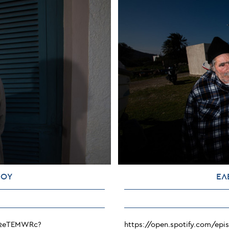
ΙΟΥ
ΕΛ
HX2eTEMWRc?
https://open.spotify.com/e