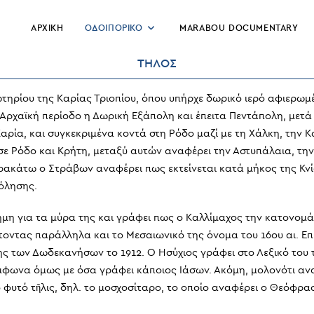
ΑΡΧΙΚΗ
ΟΔΟΙΠΟΡΙΚΟ
MARABOU DOCUMENTARY
ΤΗΛΟΣ
τηρίου της Καρίας Τριοπίου, όπου υπήρχε δωρικό ιερό αφιερω
ν Αρχαϊκή περίοδο η Δωρική Εξάπολη και έπειτα Πεντάπολη, μετ
Καρία, και συγκεκριμένα κοντά στη Ρόδο μαζί με τη Χάλκη, τη
Ρόδο και Κρήτη, μεταξύ αυτών αναφέρει την Αστυπάλαια, την 
αρακάτω ο Στράβων αναφέρει πως εκτείνεται κατά μήκος της Κν
βόλησης.
σημη για τα μύρα της και γράφει πως ο Καλλίμαχος την κατονομ
ντας παράλληλα και το Μεσαιωνικό της όνομα του 16ου αι. Επισ
ης των Δωδεκανήσων το 1912. Ο Ησύχιος γράφει στο Λεξικό του
ωνα όμως με όσα γράφει κάποιος Ιάσων. Ακόμη, μολονότι αναφ
 φυτό τῆλις, δηλ. το μοσχοσίταρο, το οποίο αναφέρει ο Θεόφρασ