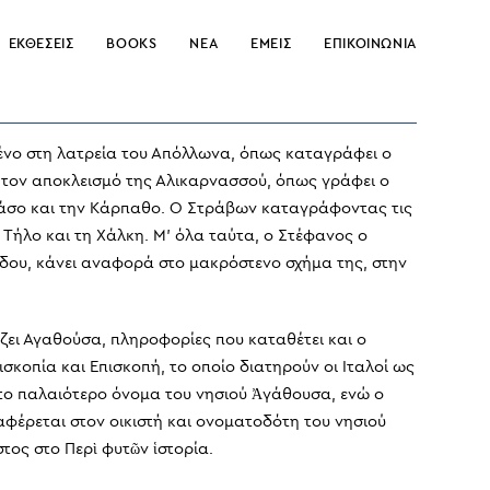
ΕΚΘΕΣΕΙΣ
BOOKS
ΝΕΑ
ΕΜΕΙΣ
ΕΠΙΚΟΙΝΩΝΙΑ
μένο στη λατρεία του Απόλλωνα, όπως καταγράφει ο
ά τον αποκλεισμό της Αλικαρνασσού, όπως γράφει ο
ν Κάσο και την Κάρπαθο. Ο Στράβων καταγράφοντας τις
Τήλο και τη Χάλκη. Μ’ όλα ταύτα, ο Στέφανος ο
ίδου, κάνει αναφορά στο μακρόστενο σχήμα της, στην
άζει Αγαθούσα, πληροφορίες που καταθέτει και ο
κοπία και Επισκοπή, το οποίο διατηρούν οι Ιταλοί ως
 το παλαιότερο όνομα του νησιού Ἀγάθουσα, ενώ ο
έρεται στον οικιστή και ονοματοδότη του νησιού
τος στο Περὶ φυτῶν ἱστορία.