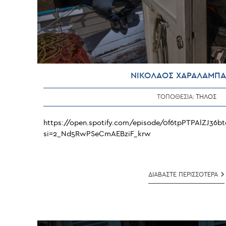
ΝΙΚΟΛΑΟΣ ΧΑΡΑΛΑΜΠ
ΤΟΠΟΘΕΣΙΑ:
ΤΗΛΟΣ
https://open.spotify.com/episode/0f6tpPTPAlZJ36b
si=2_Nd5RwPSeCmAEBziF_krw
Ν
ΔΙΑΒΑΣΤΕ ΠΕΡΙΣΣΟΤΕΡΑ
Χ