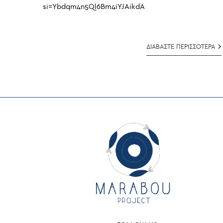
si=Ybdqm4n5Ql6Bm4iYJAikdA
Γ
ΔΙΑΒΑΣΤΕ ΠΕΡΙΣΣΟΤΕΡΑ
Χ