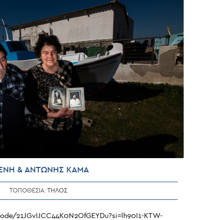
ΕΝΗ & ΑΝΤΩΝΗΣ ΚΑΜΑ
ΤΟΠΟΘΕΣΙΑ:
ΤΗΛΟΣ
pisode/21JGvIJCC44K0N2OfGEYDu?si=lh90I1-KTW-