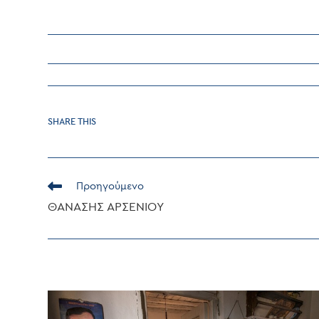
SHARE
SHARE THIS
THIS
CONTENT
Read
Προηγούμενο
more
ΘΑΝΑΣΗΣ ΑΡΣΕΝΙΟΥ
articles