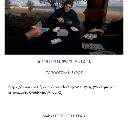
ΔΗΜΗΤΡΗΣ ΦΟΥΓΙΑΚΤΖΗΣ
ΤΟΠΟΘΕΣΙΑ:
ΝΙΣΥΡΟΣ
https://open.spotify.com/episode/2DjcWYEJ7vJgi7WvkqAvqq?
si=oyx1LaEbRvebHA20W5osnQ
ΔΗΜΗΤΡΗΣ
ΔΙΑΒΑΣΤΕ ΠΕΡΙΣΣΟΤΕΡΑ
ΦΟΥΓΙΑΚΤΖΗΣ