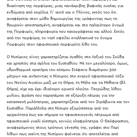
διακίνηση της πορφύρας, μιας πανάκριβης βαφικής ουσίας για
ενδύματα από κοχύλια. Γι’ αυτό και ο Πλίνιος, εκτός του ότι
αναφέρεται στον μύθο δημιουργίας της γράφοντας πως τη
θεωρούν αποσπασμένη, αναφέρεται και στο παλαιότερο όνομά
της Πορφυρίς, πληροφορία που καταγράφεται και αλλού. Εκτός
από την πορφύρα, το νησί οφείλει εναλλακτικά το όνομα
Πορφυρίς στον ηφαιστειακό πορφυρίτη λίθο του.
Ο Νισύριος οίνος χαρακτηρίζεται ἀγαθός στο Λεξικό του Σούδα
και χρηστός στα σχόλια του Ευσταθίου. Με τον μεγαλύτερο, όμως,
υδροθερμικό κρατήρα του κόσμου Στέφανο διαμέτρου 300
μέτρων και ανήκοντας η Νίσυρος στο ενεργό ηφαιστειακό τόξο
του Νοτίου Αιγαίου μαζί με τη Θήρα, τη Μήλο και τα Μέθανα (βλ.
Θήρα), είχε και έχει ιδιαίτερο ορυκτό πλούτο. Πετρώδης λίθου
μυλίου, φράση που παραπέμπει σε εξόρυξη πέτρας για την
κατασκευή μυλόπετρας, χαρακτηρίζεται από τον Στράβωνα και τον
Ευστάθιο. Παράλληλα στη Νίσυρο εξορύσσεται από την
αρχαιότητα έως και σήμερα το ηφαιστειογενές πέτρωμα από
ηφαιστειακό γυαλί κίσσηρη, κοινώς ελαφρόπετρα. Ο Θεόφραστος,
αναφερόμενος στους τρόπους γένεσής της, γράφει στο Περί
λίθων πως εκείνη της Νισύρου φαίνεται ότι αποτελείται από