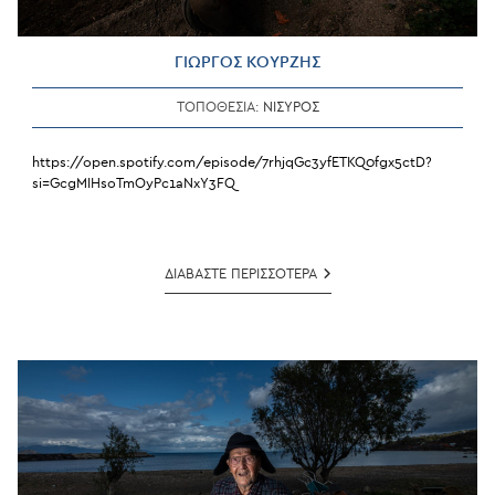
ΓΙΩΡΓΟΣ ΚΟΥΡΖΗΣ
ΤΟΠΟΘΕΣΙΑ:
ΝΙΣΥΡΟΣ
https://open.spotify.com/episode/7rhjqGc3yfETKQ0fgx5ctD?
si=GcgMIHsoTmOyPc1aNxY3FQ
ΓΙΩΡΓΟΣ
ΔΙΑΒΑΣΤΕ ΠΕΡΙΣΣΟΤΕΡΑ
ΚΟΥΡΖΗΣ