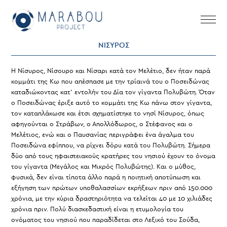
Skip
to
content
ΝΙΣΥΡΟΣ
Η Νίσυρος, Νίσουρο και Νίσαρι κατά τον Μελέτιο, δεν ήταν παρά
κομμάτι της Κω που απέσπασε με την τρίαινά του ο Ποσειδώνας
καταδιώκοντας κατ’ εντολήν του Δία τον γίγαντα Πολυβώτη. Όταν
ο Ποσειδώνας έριξε αυτό το κομμάτι της Κω πάνω στον γίγαντα,
τον καταπλάκωσε και έτσι σχηματίστηκε το νησί Νίσυρος, όπως
αφηγούνται ο Στράβων, ο Απολλόδωρος, ο Στέφανος και ο
Μελέτιος, ενώ και ο Παυσανίας περιγράφει ένα άγαλμα του
Ποσειδώνα εφίππου, να ρίχνει δόρυ κατά του Πολυβώτη. Σήμερα
δύο από τους ηφαιστειακούς κρατήρες του νησιού έχουν το όνομα
του γίγαντα (Μεγάλος και Μικρός Πολυβώτης). Και ο μύθος,
φυσικά, δεν είναι τίποτα άλλο παρά η ποιητική αποτύπωση και
εξήγηση των πρώτων υποθαλασσίων εκρήξεων πριν από 150.000
χρόνια, με την κύρια δραστηριότητα να τελείται 40 με 10 χιλιάδες
χρόνια πριν. Πολύ διασκεδαστική είναι η ετυμολογία του
ονόματος του νησιού που παραδίδεται στο Λεξικό του Σούδα,