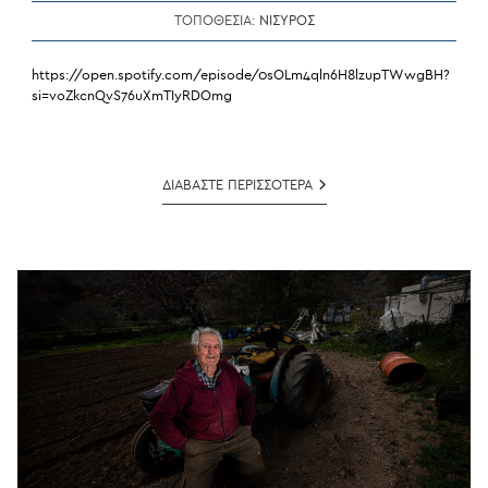
ΤΟΠΟΘΕΣΙΑ:
ΝΙΣΥΡΟΣ
https://open.spotify.com/episode/0sOLm4qln6H8lzupTWwgBH?
si=voZkcnQvS76uXmTIyRDOmg
ΚΩΝΣΤΑΝΤΙΝΟΣ
ΔΙΑΒΑΣΤΕ ΠΕΡΙΣΣΟΤΕΡΑ
ΤΑΚΤΙΚΟΣ