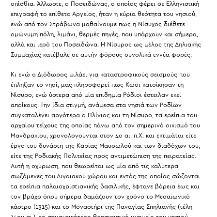
οπίσθια. Άλλωστε, ο Ποσειδώνας, ο οποίος φέρει σε Ελληνιστική
επιγραφή το επίθετο Αργείος, ήταν η κύρια θεότητα του νησιού,
ενώ από τον Στράβωνα μαθαίνουμε πως η Νίσυχος διέθετε
ομώνυμη πόλη, λιμάνι, θερμές πηγές, που υπάρχουν και σήμερα,
αλλά και ιερό του Ποσειδώνα. Η Νίσυρος ως μέλος της Δηλιακής
Συμμαχίας κατέβαλε σε αυτήν φόρους συνολικά εννέα φορές.
Κι ενώ ο Διόδωρος μιλάει για καταστροφικούς σεισμούς που
έπληξαν το νησί, μας πληροφορεί πως Κώοι κατοίκησαν τη
Νίσυρο, ενώ ύστερα από μία επιδημία Ρόδιοι έστειλαν εκεί
αποίκους. Την ίδια στιγμή, ανάμεσα στα νησιά των Ροδίων
συγκαταλέγει αργότερα ο Πλίνιος και τη Νίσυρο, τα ερείπια του
αρχαίου τείχους της οποίας πάνω από τον σημερινό οικισμό του
Μανδρακίου, χρονολογούνται στον 4ο αι. π.Χ. και εκτιμάται είτε
έργο του δυνάστη της Καρίας Μαυσωλού και των διαδόχων του,
είτε της Ροδιακής Πολιτείας προς αντιμετώπιση της πειρατείας.
Αυτή η οχύρωση, που θεωρείται ως μία από τις καλύτερα
σωζόμενες του Αιγαιακού χώρου και εντός της οποίας σώζονται
τα ερείπια παλαιοχριστιανικής βασιλικής, έφτανε βόρεια έως και
τον βράχο όπου σήμερα δαμάζουν τον χρόνο το Μεσαιωνικό
κάστρο (1315) και το Μοναστήρι της Παναγίας Σπηλιανής (τέλη