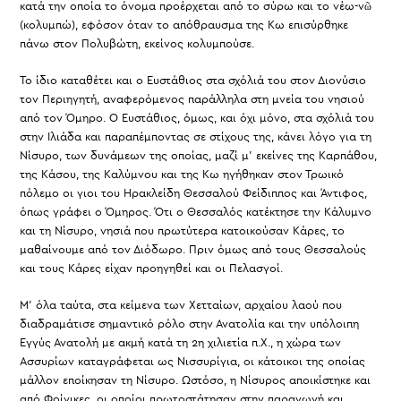
κατά την οποία το όνομα προέρχεται από το σύρω και το νέω-νῶ
(κολυμπώ), εφόσον όταν το απόθραυσμα της Κω επισύρθηκε
πάνω στον Πολυβώτη, εκείνος κολυμπούσε.
Το ίδιο καταθέτει και ο Ευστάθιος στα σχόλιά του στον Διονύσιο
τον Περιηγητή, αναφερόμενος παράλληλα στη μνεία του νησιού
από τον Όμηρο. Ο Ευστάθιος, όμως, και όχι μόνο, στα σχόλιά του
στην Ιλιάδα και παραπέμποντας σε στίχους της, κάνει λόγο για τη
Νίσυρο, των δυνάμεων της οποίας, μαζί μ’ εκείνες της Καρπάθου,
της Κάσου, της Καλύμνου και της Κω ηγήθηκαν στον Τρωικό
πόλεμο οι γιοι του Ηρακλείδη Θεσσαλού Φείδιππος και Άντιφος,
όπως γράφει ο Όμηρος. Ότι ο Θεσσαλός κατέκτησε την Κάλυμνο
και τη Νίσυρο, νησιά που πρωτύτερα κατοικούσαν Κάρες, το
μαθαίνουμε από τον Διόδωρο. Πριν όμως από τους Θεσσαλούς
και τους Κάρες είχαν προηγηθεί και οι Πελασγοί.
Μ’ όλα ταύτα, στα κείμενα των Χετταίων, αρχαίου λαού που
διαδραμάτισε σημαντικό ρόλο στην Ανατολία και την υπόλοιπη
Εγγύς Ανατολή με ακμή κατά τη 2η χιλιετία π.Χ., η χώρα των
Ασσυρίων καταγράφεται ως Νισσυρίγια, οι κάτοικοι της οποίας
μάλλον εποίκησαν τη Νίσυρο. Ωστόσο, η Νίσυρος αποικίστηκε και
από Φοίνικες, οι οποίοι πρωτοστάτησαν στην παραγωγή και