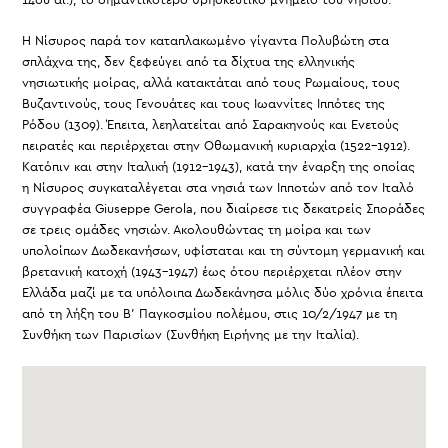
14ου αι.), το σημαντικότερο θρησκευτικό μνημείο του νησιού.
Η Νίσυρος παρά τον καταπλακωμένο γίγαντα Πολυβώτη στα
σπλάχνα της, δεν ξεφεύγει από τα δίχτυα της ελληνικής
νησιωτικής μοίρας, αλλά κατακτάται από τους Ρωμαίους, τους
Βυζαντινούς, τους Γενουάτες και τους Ιωαννίτες Ιππότες της
Ρόδου (1309). Έπειτα, λεηλατείται από Σαρακηνούς και Ενετούς
πειρατές και περιέρχεται στην Οθωμανική κυριαρχία (1522-1912).
Κατόπιν και στην Ιταλική (1912-1943), κατά την έναρξη της οποίας
η Νίσυρος συγκαταλέγεται στα νησιά των Ιπποτών από τον Ιταλό
συγγραφέα Giuseppe Gerola, που διαίρεσε τις δεκατρείς Σποράδες
σε τρεις ομάδες νησιών. Ακολουθώντας τη μοίρα και των
υπολοίπων Δωδεκανήσων, υφίσταται και τη σύντομη γερμανική και
βρετανική κατοχή (1943-1947) έως ότου περιέρχεται πλέον στην
Ελλάδα μαζί με τα υπόλοιπα Δωδεκάνησα μόλις δύο χρόνια έπειτα
από τη λήξη του Β’ Παγκοσμίου πολέμου, στις 10/2/1947 με τη
Συνθήκη των Παρισίων (Συνθήκη Ειρήνης με την Ιταλία).