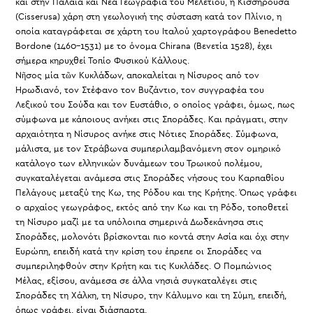
και στην Παλαιά και Νέα Γεωγραφία του Μελετίου, η Κισσηρούσα
(Cisserusa) χάρη στη γεωλογική της σύσταση κατά τον Πλίνιο, η
οποία καταγράφεται σε χάρτη του Ιταλού χαρτογράφου Benedetto
Bordone (1460-1531) με το όνομα Chirana (Βενετία 1528), έχει
σήμερα κηρυχθεί Τοπίο Φυσικού Κάλλους.
Νῆσος μία τῶν Κυκλάδων, αποκαλείται η Νίσυρος από τον
Ηρωδιανό, τον Στέφανο τον Βυζάντιο, τον συγγραφέα του
Λεξικού του Σούδα και τον Ευστάθιο, ο οποίος γράφει, όμως, πως
σύμφωνα με κάποιους ανήκει στις Σποράδες. Και πράγματι, στην
αρχαιότητα η Νίσυρος ανήκε στις Νότιες Σποράδες. Σύμφωνα,
μάλιστα, με τον Στράβωνα συμπεριλαμβανόμενη στον ομηρικό
κατάλογο των ελληνικών δυνάμεων του Τρωικού πολέμου,
συγκαταλέγεται ανάμεσα στις Σποράδες νήσους του Καρπαθίου
Πελάγους μεταξύ της Κω, της Ρόδου και της Κρήτης. Όπως γράφει
ο αρχαίος γεωγράφος, εκτός από την Κω και τη Ρόδο, τοποθετεί
τη Νίσυρο μαζί με τα υπόλοιπα σημερινά Δωδεκάνησα στις
Σποράδες, μολονότι βρίσκονται πιο κοντά στην Ασία και όχι στην
Ευρώπη, επειδή κατά την κρίση του έπρεπε οι Σποράδες να
συμπεριληφθούν στην Κρήτη και τις Κυκλάδες. Ο Πομπώνιος
Μέλας, εξίσου, ανάμεσα σε άλλα νησιά συγκαταλέγει στις
Σποράδες τη Χάλκη, τη Νίσυρο, την Κάλυμνο και τη Σύμη, επειδή,
όπως γράφει, είναι διάσπαρτα.