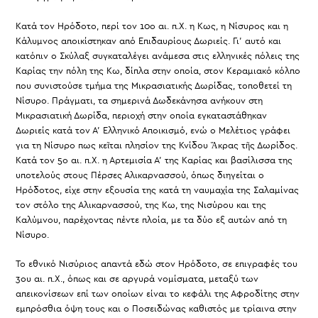
Κατά τον Ηρόδοτο, περί τον 10ο αι. π.Χ. η Κως, η Νίσυρος και η
Κάλυμνος αποικίστηκαν από Επιδαυρίους Δωριείς. Γι’ αυτό και
κατόπιν ο Σκύλαξ συγκαταλέγει ανάμεσα στις ελληνικές πόλεις της
Καρίας την πόλη της Κω, δίπλα στην οποία, στον Κεραμιακό κόλπο
που συνιστούσε τμήμα της Μικρασιατικής Δωρίδας, τοποθετεί τη
Νίσυρο. Πράγματι, τα σημερινά Δωδεκάνησα ανήκουν στη
Μικρασιατική Δωρίδα, περιοχή στην οποία εγκαταστάθηκαν
Δωριείς κατά τον Α’ Ελληνικό Αποικισμό, ενώ ο Μελέτιος γράφει
για τη Νίσυρο πως κεῖται πλησίον της Κνίδου Ἄκρας τῆς Δωρίδος.
Κατά τον 5ο αι. π.Χ. η Αρτεμισία Α’ της Καρίας και βασίλισσα της
υποτελούς στους Πέρσες Αλικαρνασσού, όπως διηγείται ο
Ηρόδοτος, είχε στην εξουσία της κατά τη ναυμαχία της Σαλαμίνας
τον στόλο της Αλικαρνασσού, της Κω, της Νισύρου και της
Καλύμνου, παρέχοντας πέντε πλοία, με τα δύο εξ αυτών από τη
Νίσυρο.
Το εθνικό Νισύριος απαντά εδώ στον Ηρόδοτο, σε επιγραφές του
3ου αι. π.Χ., όπως και σε αργυρά νομίσματα, μεταξύ των
απεικονίσεων επί των οποίων είναι το κεφάλι της Αφροδίτης στην
εμπρόσθια όψη τους και ο Ποσειδώνας καθιστός με τρίαινα στην