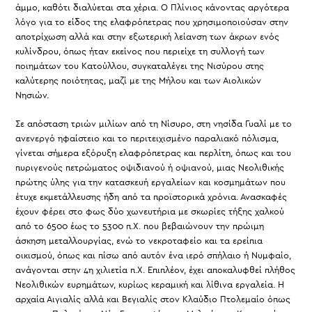
άμμο, καθότι διαλύεται στα χέρια. Ο Πλίνιος κάνοντας αργότερα
λόγο για το είδος της ελαφρόπετρας που χρησιμοποιούσαν στην
αποτρίχωση αλλά και στην εξωτερική λείανση των άκρων ενός
κυλίνδρου, όπως ήταν εκείνος που περιείχε τη συλλογή των
ποιημάτων του Κατούλλου, συγκαταλέγει της Νισύρου στης
καλύτερης ποιότητας, μαζί με της Μήλου και των Αιολικών
Νησιών.
Σε απόσταση τριών μιλίων από τη Νίσυρο, στη νησίδα Γυαλί με το
ανενεργό ηφαίστειο και το περιτειχισμένο παραλιακό πόλισμα,
γίνεται σήμερα εξόρυξη ελαφρόπετρας και περλίτη, όπως και του
πυριγενούς πετρώματος οψιδιανού ή οψιανού, μιας Νεολιθικής
πρώτης ύλης για την κατασκευή εργαλείων και κοσμημάτων που
έτυχε εκμετάλλευσης ήδη από τα προϊστορικά χρόνια. Ανασκαφές
έχουν φέρει στο φως δύο χωνευτήρια με σκωρίες τήξης χαλκού
από το 6500 έως το 5300 π.Χ. που βεβαιώνουν την πρώιμη
άσκηση μεταλλουργίας, ενώ το νεκροταφείο και τα ερείπια
οικισμού, όπως και πίσω από αυτόν ένα ιερό σπήλαιο ή Nυμφαίο,
ανάγονται στην 4η χιλιετία π.Χ. Επιπλέον, έχει αποκαλυφθεί πλήθος
Νεολιθικών ευρημάτων, κυρίως κεραμική και λίθινα εργαλεία. Η
αρχαία Αιγιαλίς αλλά και Βεγιαλίς στον Κλαύδιο Πτολεμαίο όπως