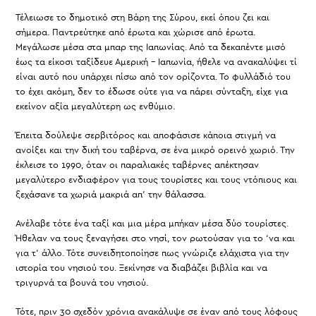
Τέλειωσε το δημοτικό στη Βάρη της Σύρου, εκεί όπου ζει και
σήμερα. Παντρεύτηκε από έρωτα και χώρισε από έρωτα.
Μεγάλωσε μέσα στα μπαρ της Ιαπωνίας. Από τα δεκαπέντε μισό
έως τα είκοσι ταξίδευε Αμερική – Ιαπωνία, ήθελε να ανακαλύψει τί
είναι αυτό που υπάρχει πίσω από τον ορίζοντα. Το φυλλάδιό του
το έχει ακόμη, δεν το έδωσε ούτε για να πάρει σύνταξη, είχε για
εκείνον αξία μεγαλύτερη ως ενθύμιο.
Έπειτα δούλεψε σερβιτόρος και αποφάσισε κάποια στιγμή να
ανοίξει και την δική του ταβέρνα, σε ένα μικρό ορεινό χωριό. Την
έκλεισε το 1990, όταν οι παραλιακές ταβέρνες απέκτησαν
μεγαλύτερο ενδιαφέρον για τους τουρίστες και τους ντόπιους και
ξεχάσανε τα χωριά μακριά απ’ την θάλασσα.
Ανέλαβε τότε ένα ταξί και μια μέρα μπήκαν μέσα δύο τουρίστες.
Ήθελαν να τους ξεναγήσει στο νησί, τον ρωτούσαν για το ‘να και
για τ’ άλλο. Τότε συνειδητοποίησε πως γνώριζε ελάχιστα για την
ιστορία του νησιού του. Ξεκίνησε να διαβάζει βιβλία και να
τριγυρνά τα βουνά του νησιού.
Τότε, πριν 30 σχεδόν χρόνια ανακάλυψε σε έναν από τους λόφους