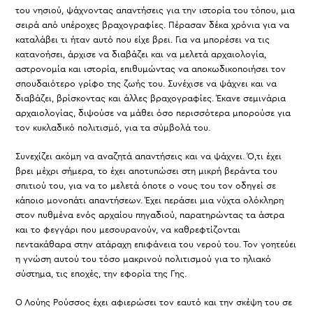
του νησιού, ψάχνοντας απαντήσεις για την ιστορία του τόπου, μια
σειρά από υπέροχες βραχογραφίες. Πέρασαν δέκα χρόνια για να
καταλάβει τι ήταν αυτό που είχε βρει. Για να μπορέσει να τις
κατανοήσει, άρχισε να διαβάζει και να μελετά αρχαιολογία,
αστρονομία και ιστορία, επιθυμώντας να αποκωδικοποιήσει τον
σπουδαιότερο γρίφο της ζωής του. Συνέχισε να ψάχνει και να
διαβάζει, βρίσκοντας και άλλες βραχογραφίες. Έκανε σεμινάρια
αρχαιολογίας, διψούσε να μάθει όσο περισσότερα μπορούσε για
τον κυκλαδικό πολιτισμό, για τα σύμβολά του.
Συνεχίζει ακόμη να αναζητά απαντήσεις και να ψάχνει. Ό,τι έχει
βρει μέχρι σήμερα, το έχει αποτυπώσει στη μικρή βεράντα του
σπιτιού του, για να το μελετά όποτε ο νους του τον οδηγεί σε
κάποιο μονοπάτι απαντήσεων. Έχει περάσει μια νύχτα ολόκληρη
στον πυθμένα ενός αρχαίου πηγαδιού, παρατηρώντας τα άστρα
και το φεγγάρι που μεσουρανούν, να καθρεφτίζονται
πεντακάθαρα στην ατάραχη επιφάνεια του νερού του. Τον γοητεύει
η γνώση αυτού του τόσο μακρινού πολιτισμού για το ηλιακό
σύστημα, τις εποχές, την εφορία της Γης.
Ο Λούης Ρούσσος έχει αφιερώσει τον εαυτό και την σκέψη του σε