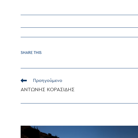
SHARE
SHARE THIS
THIS
CONTENT
Read
Προηγούμενο
more
ΑΝΤΩΝΗΣ ΚΟΡΑΣΙΔΗΣ
articles