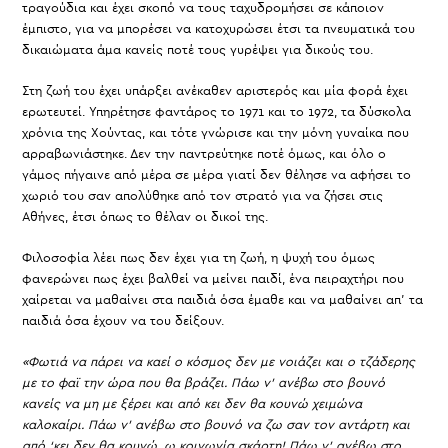
τραγούδια και έχει σκοπό να τους ταχυδρομήσει σε κάποιον
έμπιστο, για να μπορέσει να κατοχυρώσει έτσι τα πνευματικά του
δικαιώματα άμα κανείς ποτέ τους γυρέψει για δικούς του.
Στη ζωή του έχει υπάρξει ανέκαθεν αριστερός και μία φορά έχει
ερωτευτεί. Υπηρέτησε φαντάρος το 1971 και το 1972, τα δύσκολα
χρόνια της Χούντας, και τότε γνώρισε και την μόνη γυναίκα που
αρραβωνιάστηκε. Δεν την παντρεύτηκε ποτέ όμως, και όλο ο
γάμος πήγαινε από μέρα σε μέρα γιατί δεν θέλησε να αφήσει το
χωριό του σαν απολύθηκε από τον στρατό για να ζήσει στις
Αθήνες, έτσι όπως το θέλαν οι δικοί της.
Φιλοσοφία λέει πως δεν έχει για τη ζωή, η ψυχή του όμως
φανερώνει πως έχει βαλθεί να μείνει παιδί, ένα πειραχτήρι που
χαίρεται να μαθαίνει στα παιδιά όσα έμαθε και να μαθαίνει απ’ τα
παιδιά όσα έχουν να του δείξουν.
«Φωτιά να πάρει να καεί ο κόσμος δεν με νοιάζει και ο τζάδερης
με το φαϊ την ώρα που θα βράζει. Πάω ν’ ανέβω στο βουνό
κανείς να μη με ξέρει και από κει δεν θα κουνώ χειμώνα
καλοκαίρι. Πάω ν’ ανέβω στο βουνό να ζω σαν τον αντάρτη και
από ‘κει δεν θα κουνώ, ω κοινωνία σκάρτη! Πάω ν’ ανέβω στο