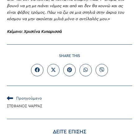
βουνό να μη με πιάνει νόμος και από κει δεν θα κουνώ και ας
είναι φόβος τρόμος. Πάω να ζω σε μια σπηλιά στην άκρια του
κόσμου να μην ακούεται μιλιά μόνο ο αντίλαλός μου.»
Κείμενο: Χριστίνα Κυπαρισσά
SHARE
SHARE THIS
THIS
CONTENT
Opens
Opens
Opens
Opens
Opens
in
in
in
in
in
a
a
a
a
a
new
new
new
new
new
window
window
window
window
window
Read
Προηγούμενο
more
ΣΤΕΦΑΝΟΣ ΨΑΡΡΑΣ
articles
ΔΕΙΤΕ ΕΠΙΣΗΣ