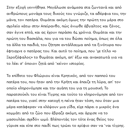
Στην εξοχή γεννήθηκε. Μεγάλωσε ανάμεσα στα ζωντανά και από
ανθρώπους μονάχα τους δικούς του γνώριζε, τα αδέρφια του, την
μάνα, τον πατέρα. Θυμάται ακόμη όμως την πρώτη του μέρα στο
σχολείο κάτω στην Απείρανθο, πώς ένιωθε άβγαλτος και ξένος,
σαν έγινε επτά, και ας έχουν περάσει 64 χρόνια. Θυμάται και την
πρώτη του δασκάλα, που για να του δώσει ποίημα, όπως σε όλα
τα άλλα τα παιδιά, του ζήτησε αντάλλαγμα από τα ξινότυρα που
έφτιαχνε ο πατέρας του. Και αυτό το ποίημα, που ‘χε τίτλο «ο
Ξεροξέφαλος» το θυμάται ακόμη, απ’ έξω και ανακατωτά για να
το λέει σ’ όποιον ζητά από ‘κείνον ιστορίες.
Το επίθετο του Φλώριου είναι Κρητικός, από τον παππού του
πατέρα του, που ήταν από την Κρήτη και έπαιζε τη λύρα, απ’ τον
οποίο κληρονόμησε και την αγάπη του για τη μουσική. Το
παρατσούκλι του είναι Τίγρης και τούτο το κληρονόμησε από τον
πατέρα του, γιατί στην κατοχή η πείνα ήταν τόση, που όταν μια
μέρα κατάφεραν να κλέψουν μια γίδα, είχε πάρει ο μικρός ένα
κομμάτι από το ζώο που έβραζε ακόμη, και άρχισε να το
μασουλάει σχεδόν ωμό. Βλέποντάς τον τότε ένας θείος του
γύρισε και είπε στο παιδί πως τρώει το ερίφιο σαν να ‘ναι τίγρης.