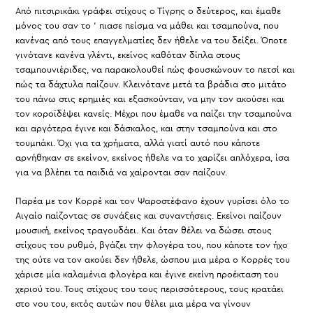
Από πιτσιρικάκι γράφει στίχους ο Τίγρης ο δεύτερος, και έμαθε
μόνος του σαν το ‘ πιασε πείσμα να μάθει και τσαμπούνα, που
κανένας από τους επαγγελματίες δεν ήθελε να του δείξει. Όποτε
γινότανε κανένα γλέντι, εκείνος καθόταν δίπλα στους
τσαμπουνιέριδες, να παρακολουθεί πώς φουσκώνουν το πετσί και
πώς τα δάχτυλα παίζουν. Κλεινότανε μετά τα βράδια στο μιτάτο
του πάνω στις ερημιές και εξασκούνταν, να μην τον ακούσει και
τον κοροϊδέψει κανείς. Μέχρι που έμαθε να παίζει την τσαμπούνα
και αργότερα έγινε και δάσκαλος, και στην τσαμπούνα και στο
τουμπάκι. Όχι για τα χρήματα, αλλά γιατί αυτό που κάποτε
αρνήθηκαν σε εκείνον, εκείνος ήθελε να το χαρίζει απλόχερα, ίσα
για να βλέπει τα παιδιά να χαίρονται σαν παίζουν.
Παρέα με τον Κορρέ και τον Ψαροστέφανο έχουν γυρίσει όλο το
Αιγαίο παίζοντας σε συνάξεις και συναντήσεις. Εκείνοι παίζουν
μουσική, εκείνος τραγουδάει. Και όταν θέλει να δώσει στους
στίχους του ρυθμό, βγάζει την φλογέρα του, που κάποτε τον ήχο
της ούτε να τον ακούει δεν ήθελε, ώσπου μια μέρα ο Κορρές του
χάρισε μία καλαμένια φλογέρα και έγινε εκείνη προέκταση του
χεριού του. Τους στίχους του τους περισσότερους, τους κρατάει
στο νου του, εκτός αυτών που θέλει μια μέρα να γίνουν