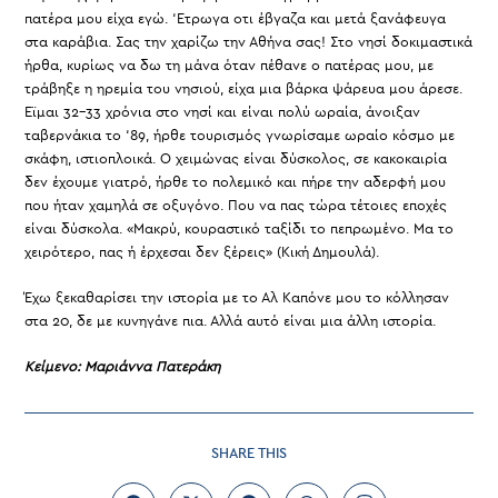
πατέρα μου είχα εγώ. ‘Ετρωγα οτι έβγαζα και μετά ξανάφευγα
στα καράβια. Σας την χαρίζω την Αθήνα σας! Στο νησί δοκιμαστικά
ήρθα, κυρίως να δω τη μάνα όταν πέθανε ο πατέρας μου, με
τράβηξε η ηρεμία του νησιού, είχα μια βάρκα ψάρευα μου άρεσε.
Εϊμαι 32-33 χρόνια στο νησί και είναι πολύ ωραία, άνοιξαν
ταβερνάκια το ‘89, ήρθε τουρισμός γνωρίσαμε ωραίο κόσμο με
σκάφη, ιστιοπλοικά. Ο χειμώνας είναι δύσκολος, σε κακοκαιρία
δεν έχουμε γιατρό, ήρθε το πολεμικό και πήρε την αδερφή μου
που ήταν χαμηλά σε οξυγόνο. Που να πας τώρα τέτοιες εποχές
είναι δύσκολα. «Μακρύ, κουραστικό ταξίδι το πεπρωμένο. Μα το
χειρότερο, πας ή έρχεσαι δεν ξέρεις» (Κική Δημουλά).
Έχω ξεκαθαρίσει την ιστορία με το Αλ Καπόνε μου το κόλλησαν
στα 20, δε με κυνηγάνε πια. Αλλά αυτό είναι μια άλλη ιστορία.
Κείμενο: Μαριάννα Πατεράκη
SHARE
SHARE THIS
THIS
CONTENT