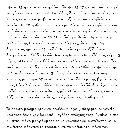
Έφυγα 15 χρονών στα καράβια, έλειψα 25-27 χρόνια από το νησί
και γύρισα μόνιμα το ‘86. Σκοτάδια, δεν υπήρχε τίποτα τότε, ούτε
λιμάνι, πηγαίναμε με βαρκάκι και μαζεύαμε όποιον ήθελε να
κατέβει. Το ‘81 ήρθε το ρεύμα, τα μουλάρια και ένα τηλέφωνο που
το βάλανε σε ένα σπιτάκι, σε άκουγε όλο το νησί. 10 οικογένειες
υπήρχαν όλες κ όλες με 10-11 παιδιά η καθεμία. Πήγαινα στην
εκκλησία της Παναγιάς πάνω στο λόφο σχολείο μέχρι 6η
δημοτικού, ήμασταν 27 παιδιά. Το πρώτο μου ταξίδι έκανα
δρομολόγιο Ελλάδα-Αγγλία-Αμερική-Ιαπωνία-Καναδά, μας πήρε 15
μήνες. «Ουρανός και θάλασσα και οι γλάροι μόνο». Πέρασα δύο
κυκλώνες και οι δύο στον Ατλαντικό. Με το ‘Φλώρα’ φορτώσαμε
παλιοσίδερα και ήμασταν 3 μέρες πάνω κάτω απο Αμερική
Ιαπωνια, μας πήρε 67 μέρες στρειτ. Και εδώ ο μπέης βγαίνοντας
προς Γιβραλτάρ για Γαλλία. Οταν έφυγα από εδώ δεν είχαμε ούτε
ραδιόφωνο, κανένα ερέθισμα, μόνο Πάτμο και Λέρο έιχα πάει.
Χάζευα στις μεγάλες πόλεις, το άγαλμα της Ελευθερίας!
Το πρώτο μέλημα ήταν να δουλέψω, είχα 5 αδέρφια, οι γονείς
μου τότε δεν είχαν δουλειά, μεγάλες φτώχιες τότε. Βγαίναμε στα
λιμάνια. Μόνο με γράμματα επικοινωνούσαμε, ο ατζέντης και ο
σιψάντης φέρνανε τα τρόφιμα και τα γράμματα. Μόνο τον