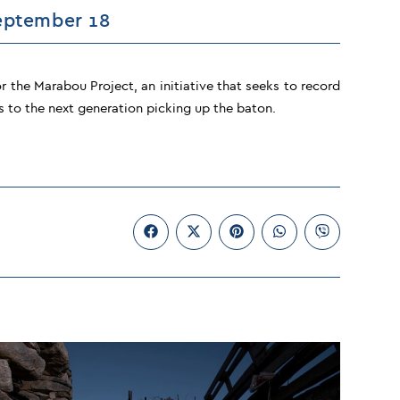
September 18
r the Marabou Project, an initiative that seeks to record
ks to the next generation picking up the baton.
Opens
Opens
Opens
Opens
Opens
in
in
in
in
in
a
a
a
a
a
new
new
new
new
new
window
window
window
window
window