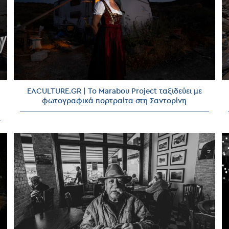
ΕΛCULTURE.GR | Το Marabou Project ταξιδεύει με
φωτογραφικά πορτραίτα στη Σαντορίνη