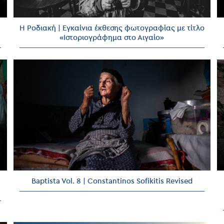
Η Ροδιακή | Εγκαίνια έκθεσης φωτογραφίας με τίτλο
«Ιστοριογράφημα στο Αιγαίο»
Baptista Vol. 8 | Constantinos Sofikitis Revised