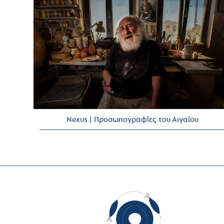
Nexus | Προσωπογραφίες του Αιγαίου