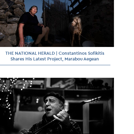
THE NATIONAL HERALD | Constantinos Sofikitis
Shares His Latest Project, Marabou Aegean