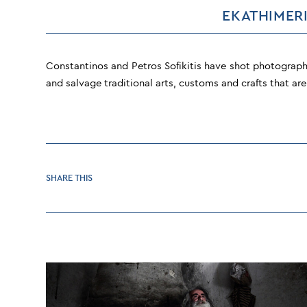
EKATHIMERIN
Constantinos and Petros Sofikitis have shot photographs 
and salvage traditional arts, customs and crafts that ar
SHARE
SHARE THIS
THIS
CONTENT