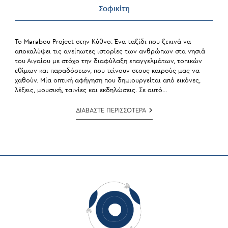
Σοφικίτη
Το Marabou Project στην Κύθνο: Ένα ταξίδι που ξεκινά να
αποκαλύψει τις ανείπωτες ιστορίες των ανθρώπων στα νησιά
του Αιγαίου με στόχο την διαφύλαξη επαγγελμάτων, τοπικών
εθίμων και παραδόσεων, που τείνουν στους καιρούς μας να
χαθούν. Μία οπτική αφήγηση που δημιουργείται από εικόνες,
λέξεις, μουσική, ταινίες και εκδηλώσεις. Σε αυτό…
IPOP.GR
ΔΙΑΒΑΣΤΕ ΠΕΡΙΣΣΟΤΕΡΑ
|
Το
Marabou
Project
Στην
Κύθνο:
Ένα
Φωτογραφικό
Ταξίδι
Αφηγήσεων
Και
Λαογραφίας
Μέσα
Από